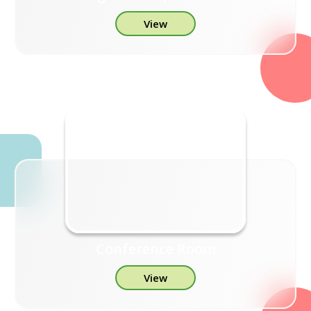
View
Conference Room
View