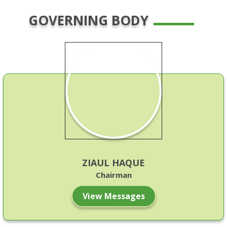
GOVERNING BODY
7
মেডিকেল এ্যাসিস্ট্যান্ট ট্রেনিং স্কুল- ২০২৩ইং লিখিত পরীক্ষার সময়সূচী
May
30
বি.এসসি ইন নাসিং ১ম, ২য়, ৩য় ও ৪র্থ বর্ষ (নতুন কারিকুলাম) ৩য় ও ৪র্থ
Apr
বর্ষ ...
Time table for the B.Sc in Nursing final written
30
examination of December 2024 will be held in
Apr
June 2025
ZIAUL HAQUE
Chairman
View Messages
17
জাতীয় দক্ষতামান বেসিক সার্টিফিকেট কোর্স (৩৬০ ঘন্টা) শিক্ষাক্রমের ...
Apr