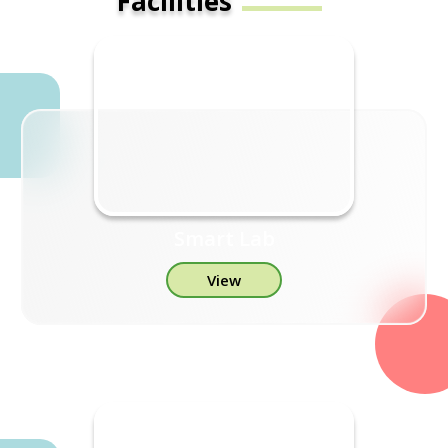
Facilities
Smart Lab
View