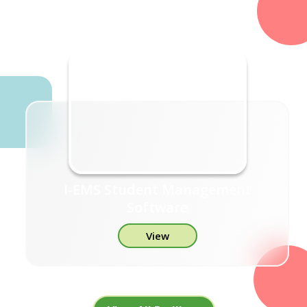
I-EMS Student Management
Software
View