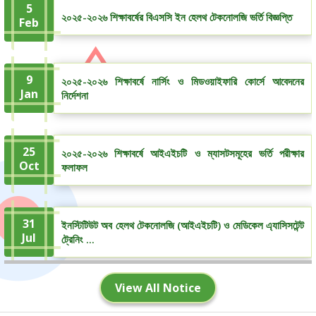
5
২০২৫-২০২৬ শিক্ষাবর্ষের বিএসসি ইন হেলথ টেকনোলজি ভর্তি বিজ্ঞপ্তি
Feb
9
২০২৫-২০২৬ শিক্ষাবর্ষে নার্সিং ও মিডওয়াইফারি কোর্সে আবেদনের
Jan
নির্দেশনা
25
২০২৫-২০২৬ শিক্ষাবর্ষে আইএইচটি ও ম্যাসটসমূহের ভর্তি পরীক্ষার
Oct
ফলাফল
31
ইনস্টিটিউট অব হেলথ টেকনোলজি (আইএইচটি) ও মেডিকেল এ্যাসিসটেন্ট
Jul
ট্রেনিং ...
View All Notice
19
2024-2025 Nursing Admission Result
May