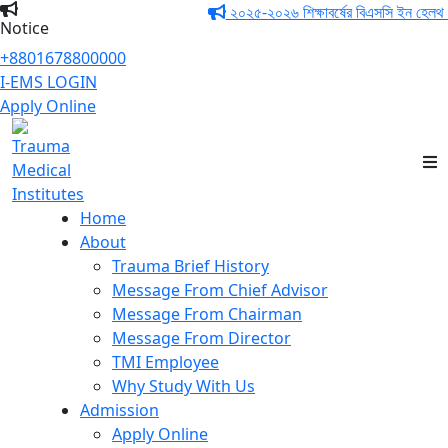
২০২৫-২০২৬ শিক্ষাবর্ষের বিএসসি ইন হেলথ টেকন
Notice
+8801678800000
I-EMS LOGIN
Apply Online
Trauma Medical
Institutes
Home
About
Trauma Brief History
Message From Chief Advisor
Message From Chairman
Message From Director
TMI Employee
Why Study With Us
Admission
Apply Online