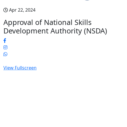
Apr 22, 2024
Approval of National Skills
Development Authority (NSDA)
View Fullscreen
Skip
to
PDF
content