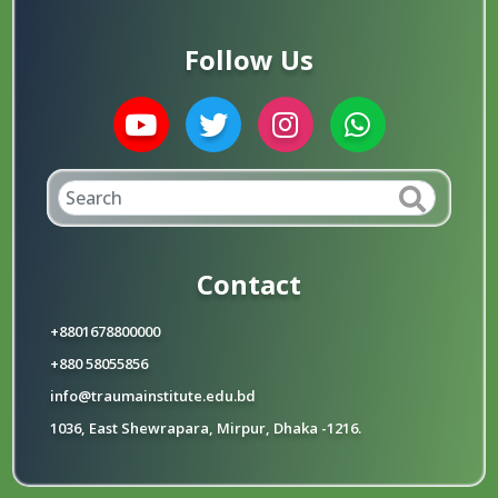
Follow Us
Contact
+8801678800000
+880 58055856
info@traumainstitute.edu.bd
1036, East Shewrapara, Mirpur, Dhaka -1216.