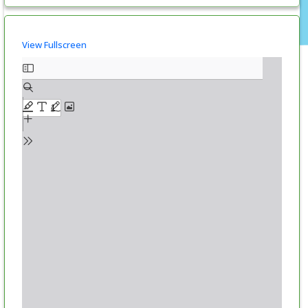
View Fullscreen
Skip
to
PDF
content