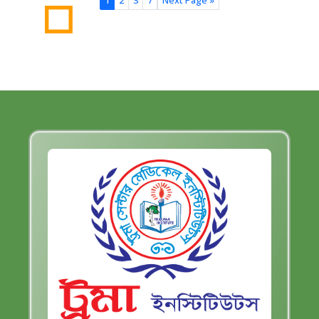
1
2
3
7
Next Page »