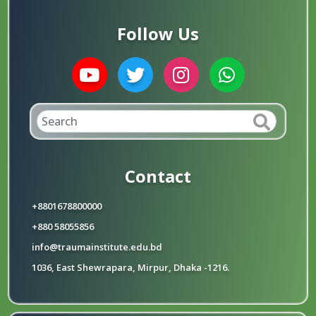
Follow Us
Contact
+8801678800000
+880 58055856
info@traumainstitute.edu.bd
1036, East Shewrapara, Mirpur, Dhaka -1216.