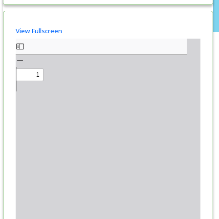
View Fullscreen
Skip
to
PDF
content