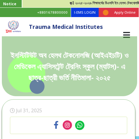
২০২৫-২০২৬ শিক্ষাবর্ষের বিএসসি ইন হেলথ টেকনোলজি ভর্তি
Notice
+8801678800000
I-EMS LOGIN
Apply Online
Trauma Medical Institutes
ইনস্টিটিউট অব হেলথ টেকনোলজি (আইএইচটি) ও
মেডিকেল এ্যাসিসটেন্ট ট্রেনিং স্কুল (ম্যাটস)- এ
ছাত্র-ছাত্রী ভর্তি নীতিমালা- ২০২৫
Jul 31, 2025