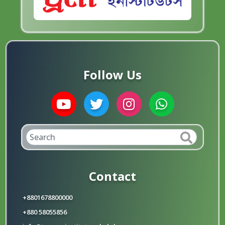
Follow Us
Contact
+8801678800000
+880 58055856