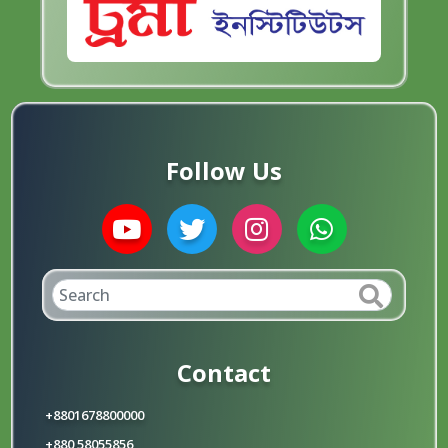
Follow Us
Contact
+8801678800000
+880 58055856